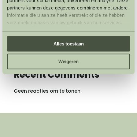
partners voor social media, adverteren en analyse. Deze
met opening van Brasserie De Warre
partners kunnen deze gegevens combineren met andere
informatie die u aan ze heeft verstrekt of die ze hebben
Vuurloop
verzameld op basis van uw gebruik van hun services.
Intuïtief Schilderen
Ranger Wandeling
Alles toestaan
Bosboost: het personeelscadeau dat écht
rust geeft
Weigeren
Recent Comments
Geen reacties om te tonen.