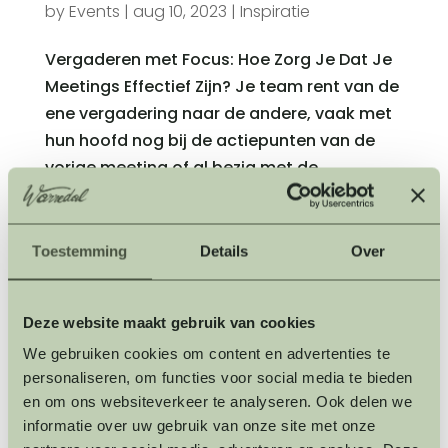
by
Events
|
aug 10, 2023
|
Inspiratie
Vergaderen met Focus: Hoe Zorg Je Dat Je
Meetings Effectief Zijn? Je team rent van de
ene vergadering naar de andere, vaak met
hun hoofd nog bij de actiepunten van de
vorige meeting of al bezig met de
voorbereiding van de volgende. Maar deze
vergadering is ook...
Toestemming
Details
Over
« Older Entries
Next Entries »
Deze website maakt gebruik van cookies
Zoeken
We gebruiken cookies om content en advertenties te
Recent Posts
personaliseren, om functies voor social media te bieden
en om ons websiteverkeer te analyseren. Ook delen we
informatie over uw gebruik van onze site met onze
Warredal krijgt eigen culinaire trekpleister