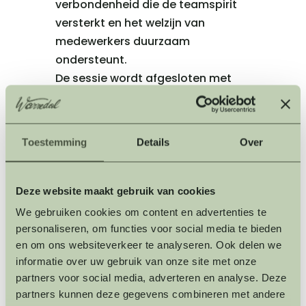
verbondenheid die de teamspirit
versterkt en het welzijn van
medewerkers duurzaam
ondersteunt.
De sessie wordt afgesloten met
een deelcirkel in het bos, thee en
een gezonde versnapering – een
moment van reflectie dat
Toestemming
Details
Over
bijdraagt aan blijvende inzichten
en een sterker gevoel van
verbinding.
Deze website maakt gebruik van cookies
Voordelen voor teams
We gebruiken cookies om content en advertenties te
• Verlaging van stress en
personaliseren, om functies voor social media te bieden
bloeddruk
en om ons websiteverkeer te analyseren. Ook delen we
• Versterking van focus, creativiteit
informatie over uw gebruik van onze site met onze
partners voor social media, adverteren en analyse. Deze
en helderheid
partners kunnen deze gegevens combineren met andere
• Meer veerkracht en energie