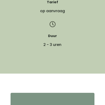
Tarief
op aanvraag

Duur
2 - 3 uren