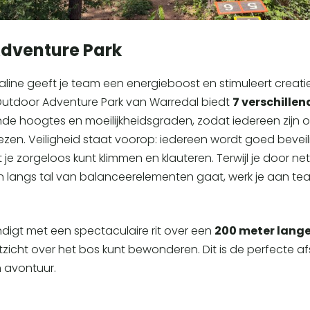
dventure Park
aline geeft je team een energieboost en stimuleert creat
t Outdoor Adventure Park van Warredal biedt
7 verschille
de hoogtes en moeilijkheidsgraden, zodat iedereen zijn o
iezen. Veiligheid staat voorop: iedereen wordt goed bevei
je zorgeloos kunt klimmen en klauteren. Terwijl je door net
langs tal van balanceerelementen gaat, werk je aan te
ndigt met een spectaculaire rit over een
200 meter lange
tzicht over het bos kunt bewonderen. Dit is de perfecte af
n avontuur.