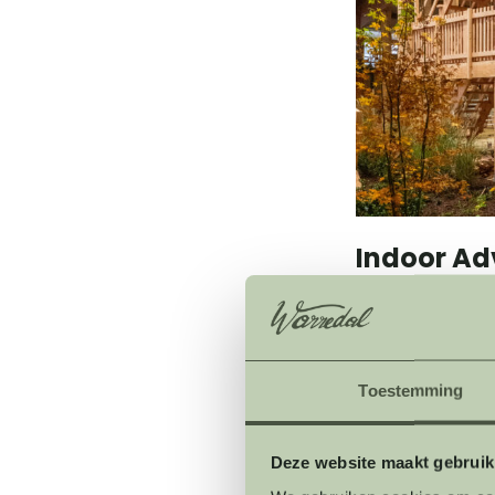
Indoor Ad
In deze spectac
activiteiten op 
avonturiers
. J
Toestemming
van een actieve b
Deze website maakt gebruik