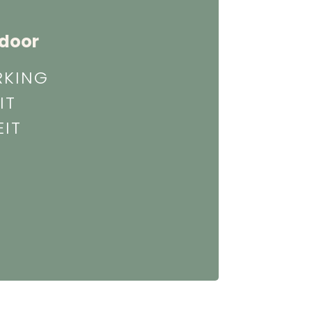
tdoor
RKING
IT
EIT