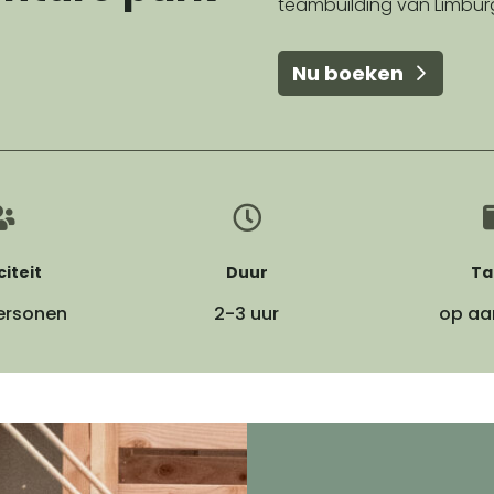
teambuilding van Limbur
Nu boeken


iteit
Duur
Ta
personen
2-3 uur
op aa