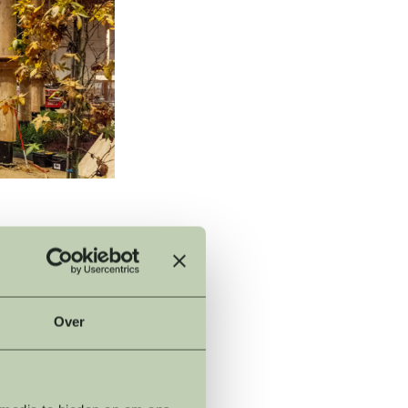
en en
rvaren
amen genieten
Over