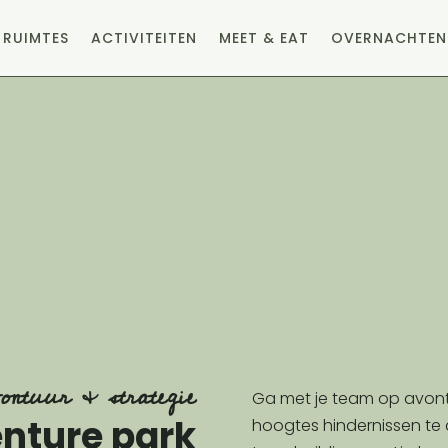
RUIMTES
ACTIVITEITEN
MEET & EAT
OVERNACHTEN
ontuur & strategie
Ga met je team op avont
nture park
hoogtes hindernissen te