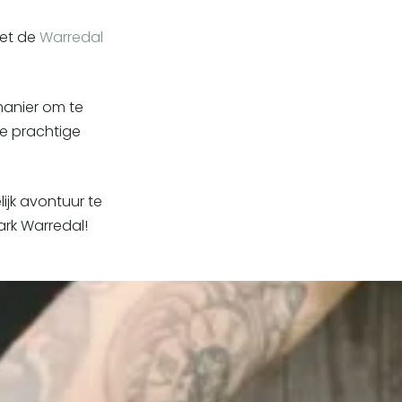
met de
Warredal
 manier om te
e prachtige
ijk avontuur te
rk Warredal!