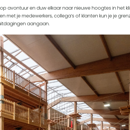
op avontuur en duw elkaar naar nieuwe hoogtes in het kl
en met je medewerkers, collega’s of klanten kun je je gre
itdagingen aangaan.