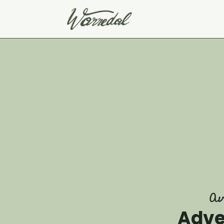
Av
Adve