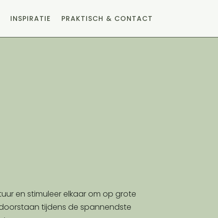
INSPIRATIE
PRAKTISCH & CONTACT
uur en stimuleer elkaar om op grote
 doorstaan tijdens de spannendste