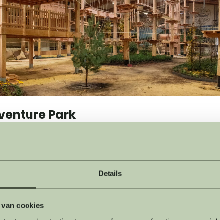
venture Park
ulaire, gloednieuwe indooromgeving vind je klimparcours
verschillende niveaus, perfect voor zowel
beginners
als
e
ong en oud kunnen zich uitleven, grenzen verleggen en s
Details
eleving in alle veiligheid.
 van cookies