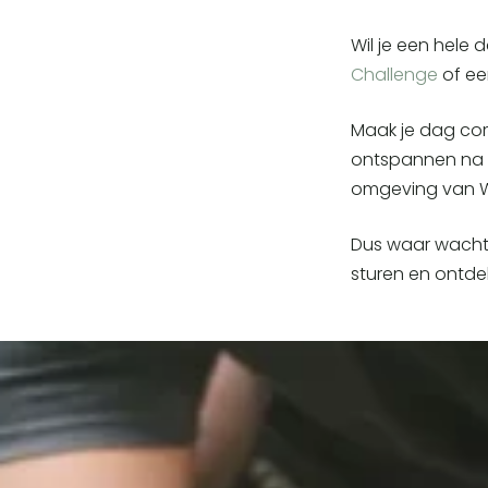
Wil je een hele
Challenge
of ee
Maak je dag co
ontspannen na 
omgeving van W
Dus waar wacht 
sturen en ontde