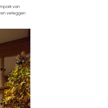
impark van
nzen verleggen