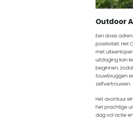
Outdoor A
Een dosis adren
positiviteit. He
met uiteenlopen
uitdaging kan k
beginnen, zodat 
touwbruggen en 
zelfvertrouwen.
Het avontuur ei
het prachtige ui
dag vol actie e