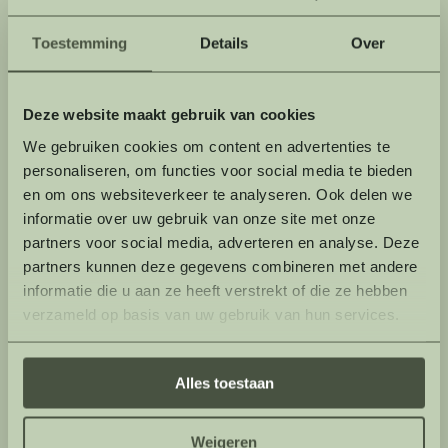
Contact
Toestemming
Details
Over
Contacteer ons voor een vrijblijvende offerte
Deze website maakt gebruik van cookies
of maak een afspraak voor een rondleiding
We gebruiken cookies om content en advertenties te
op ons domein!
personaliseren, om functies voor social media te bieden
en om ons websiteverkeer te analyseren. Ook delen we
informatie over uw gebruik van onze site met onze
partners voor social media, adverteren en analyse. Deze
partners kunnen deze gegevens combineren met andere
informatie die u aan ze heeft verstrekt of die ze hebben
verzameld op basis van uw gebruik van hun services.
Alles toestaan
Weigeren