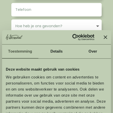
Toestemming
Details
Over
Deze website maakt gebruik van cookies
We gebruiken cookies om content en advertenties te
Privacybeleid
personaliseren, om functies voor social media te bieden
Door dit formulier te gebruiken gaat u akkoord met de
en om ons websiteverkeer te analyseren. Ook delen we
opslag en verwerking van uw gegevens door Warredal. Ons
informatie over uw gebruik van onze site met onze
privacybeleid is hierop van toepassing.
partners voor social media, adverteren en analyse. Deze
Verzenden
partners kunnen deze gegevens combineren met andere