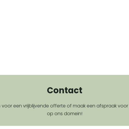
Contact
voor een vrijblijvende offerte of maak een afspraak voor
op ons domein!