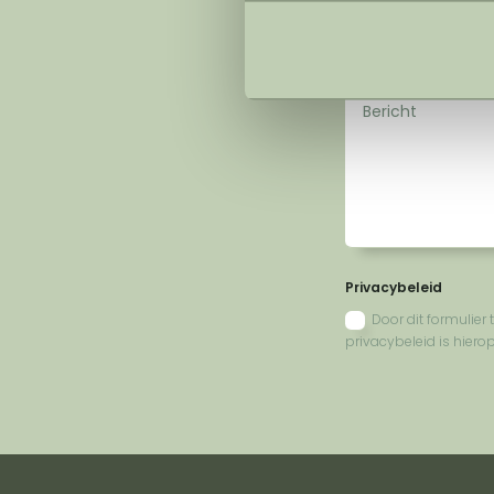
Privacybeleid
Door dit formulie
privacybeleid is hiero