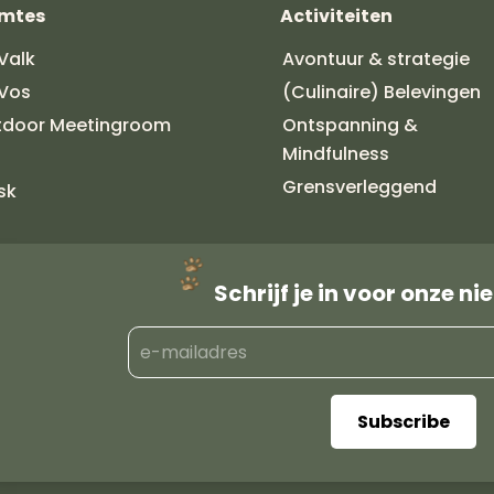
imtes
Activiteiten
Valk
Avontuur & strategie
Vos
(Culinaire) Belevingen
tdoor Meetingroom
Ontspanning &
Mindfulness
i
Grensverleggend
sk
Schrijf je in voor onze n