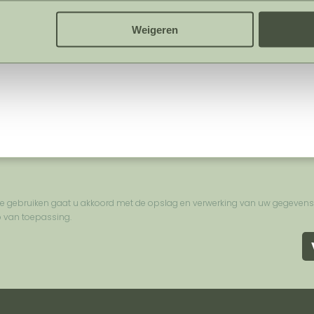
Weigeren
r te gebruiken gaat u akkoord met de opslag en verwerking van uw gegevens
p van toepassing.