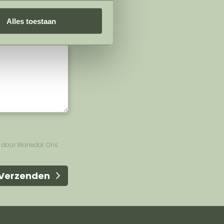
Alles toestaan
 door Warredal. Ons
Verzenden