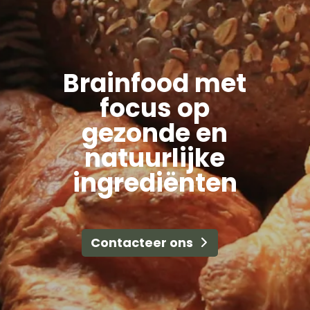
Brainfood met
focus op
gezonde en
natuurlijke
ingrediënten
Contacteer ons