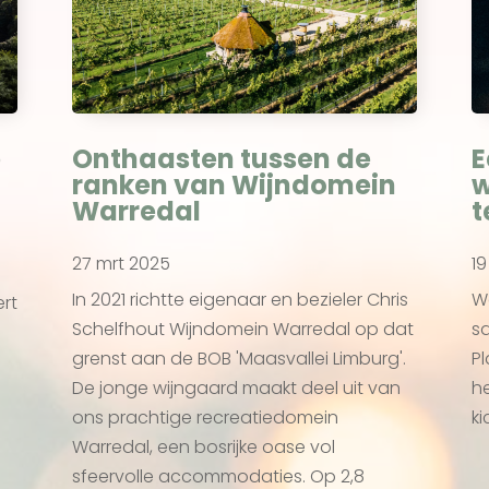
p
Onthaasten tussen de
E
ranken van Wijndomein
w
Warredal
t
27 mrt 2025
19
In 2021 richtte eigenaar en bezieler Chris
W
ert
Schelfhout Wijndomein Warredal op dat
s
grenst aan de BOB 'Maasvallei Limburg'.
Pl
De jonge wijngaard maakt deel uit van
he
ons prachtige recreatiedomein
ki
Warredal, een bosrijke oase vol
sfeervolle accommodaties. Op 2,8