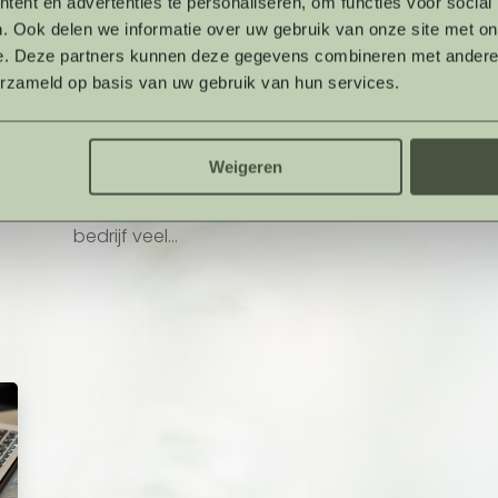
ent en advertenties te personaliseren, om functies voor social
e
Beter ademen, minder stressen. Een van
Ve
. Ook delen we informatie over uw gebruik van onze site met on
t
de opvallendste (en steeds groeiende)
ze
e. Deze partners kunnen deze gegevens combineren met andere i
erzameld op basis van uw gebruik van hun services.
reden voor ziekteverzuim binnen
be
bedrijven? Stress. Stress speelt een
v
g,
belangrijke, vaak onderschatte rol in
Di
Weigeren
gezondheidsklachten en zo ook in
or
..
ziekteverzuim. En ja, daar kun je als
da
bedrijf veel...