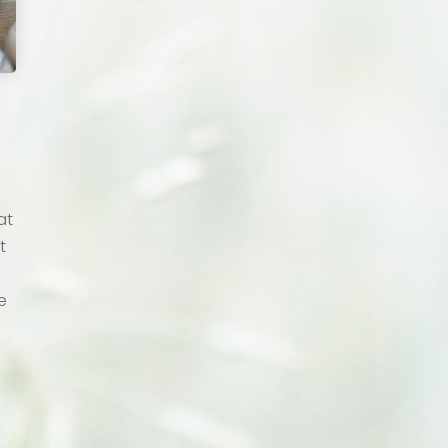
at
t
e
f