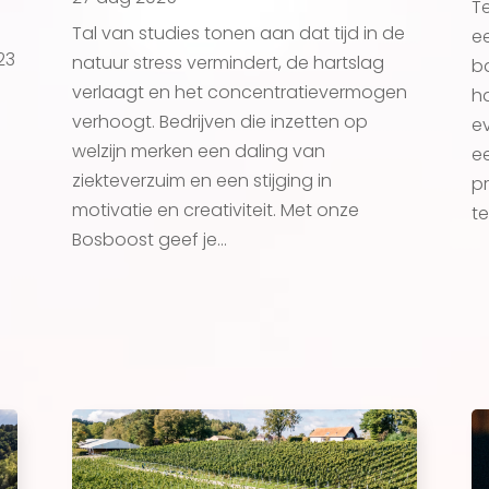
T
Tal van studies tonen aan dat tijd in de
e
23
natuur stress vermindert, de hartslag
ba
verlaagt en het concentratievermogen
ha
verhoogt. Bedrijven die inzetten op
e
welzijn merken een daling van
e
ziekteverzuim en een stijging in
pr
motivatie en creativiteit. Met onze
te
Bosboost geef je...