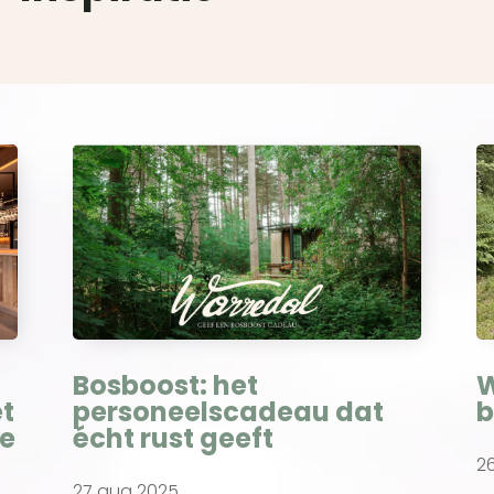
Bosboost: het
W
et
personeelscadeau dat
b
De
écht rust geeft
2
27 aug 2025